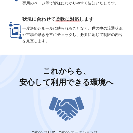
専用のページ等で皆様にわかりやすく告知いたします。
状況に合わせて
柔軟に対応
します
アイコン
一度決めたルールに縛られることなく、世の中の流通状況
や市場の動きを常にチェックし、必要に応じて制限の内容
を見直します。
これからも、
安心して利用できる環境へ
アイ
Yahoo!フリマ / Yahoo!オークションは、