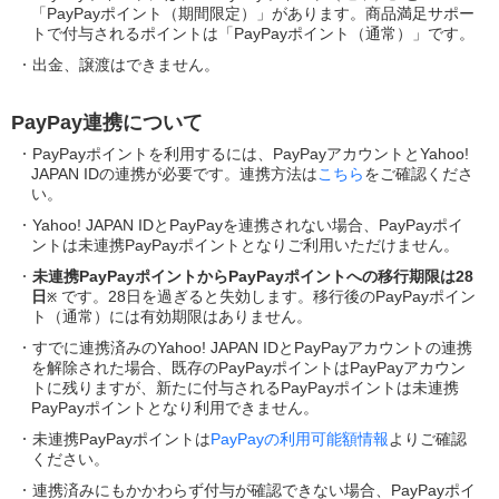
「PayPayポイント（期間限定）」があります。商品満足サポー
トで付与されるポイントは「PayPayポイント（通常）」です。
出金、譲渡はできません。
PayPay連携について
PayPayポイントを利用するには、PayPayアカウントとYahoo!
JAPAN IDの連携が必要です。連携方法は
こちら
をご確認くださ
い。
Yahoo! JAPAN IDとPayPayを連携されない場合、PayPayポイ
ントは未連携PayPayポイントとなりご利用いただけません。
未連携PayPayポイントからPayPayポイントへの移行期限は28
日
です。28日を過ぎると失効します。移行後のPayPayポイン
※
ト（通常）には有効期限はありません。
すでに連携済みのYahoo! JAPAN IDとPayPayアカウントの連携
を解除された場合、既存のPayPayポイントはPayPayアカウン
トに残りますが、新たに付与されるPayPayポイントは未連携
PayPayポイントとなり利用できません。
未連携PayPayポイントは
PayPayの利用可能額情報
よりご確認
ください。
連携済みにもかかわらず付与が確認できない場合、PayPayポイ