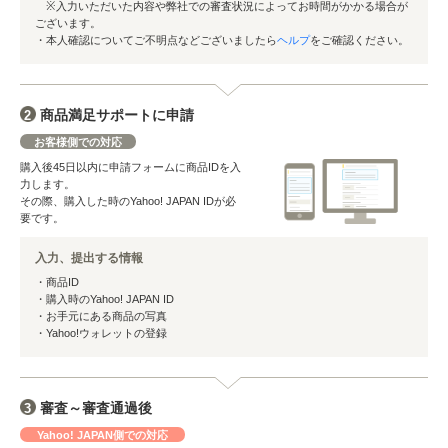
※入力いただいた内容や弊社での審査状況によってお時間がかかる場合が
ございます。
・本人確認についてご不明点などございましたら
ヘルプ
をご確認ください。
商品満足サポートに申請
2
お客様側での対応
購入後45日以内に申請フォームに商品IDを入
力します。
その際、購入した時のYahoo! JAPAN IDが必
要です。
入力、提出する情報
・商品ID
・購入時のYahoo! JAPAN ID
・お手元にある商品の写真
・Yahoo!ウォレットの登録
審査～審査通過後
3
Yahoo! JAPAN側での対応